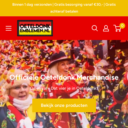
Doorgaan
Binnen 1 dag verzonden | Gratis bezorging vanaf €30,- | Gratis
naar
achteraf betalen
artikel
Oeteldonk
0
Emblemen
Officiële Oeteldonk Merchandise
Carnaval - Dat vier je in Oeteldonk!
Bekijk onze producten