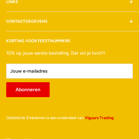
LINKS
Kleding
Verzenden & retouren
Veelgestelde vragen
Algemene voorwaarden
CONTACTGEGEVENS
Privacybeleid
Cookiebeleid
Alcoalaan 2W
KORTING VOOR FEESTNUMMERS
151 RW Drunen
info@oeteldonkemblemen.nl
10% op jouw eerste bestelling. Dat wil je toch?!
+31 612375824
KVK: 56488505
Jouw e-mailadres
Abonneren
Oeteldonk Emblemen is een onderdeel van
Viguurs Trading