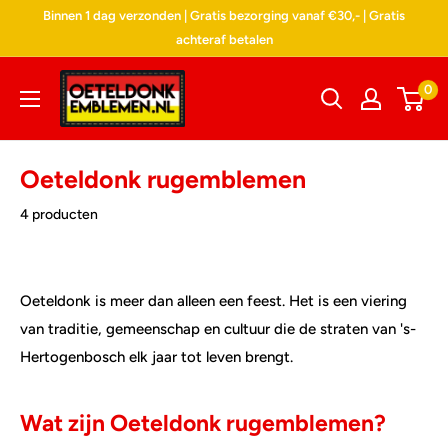
Doorgaan
Binnen 1 dag verzonden | Gratis bezorging vanaf €30,- | Gratis
naar
achteraf betalen
artikel
Oeteldonk
0
Emblemen
Oeteldonk rugemblemen
4 producten
Oeteldonk is meer dan alleen een feest. Het is een viering
van traditie, gemeenschap en cultuur die de straten van 's-
Hertogenbosch elk jaar tot leven brengt.
Wat zijn Oeteldonk rugemblemen?